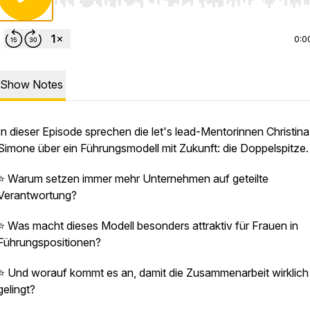
Use Left/Right to seek, Home/End to jump to start o
0:0
Show Notes
In dieser Episode sprechen die let's lead-Mentorinnen Christin
Simone über ein Führungsmodell mit Zukunft: die Doppelspitze.
⭐️ Warum setzen immer mehr Unternehmen auf geteilte
Verantwortung?
⭐️ Was macht dieses Modell besonders attraktiv für Frauen in
Führungspositionen?
⭐️ Und worauf kommt es an, damit die Zusammenarbeit wirklich
gelingt?