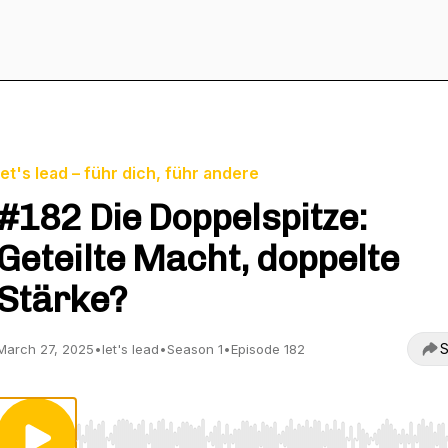
let's lead – führ dich, führ andere
#182 Die Doppelspitze:
Geteilte Macht, doppelte
Stärke?
S
March 27, 2025
•
let's lead
•
Season 1
•
Episode 182