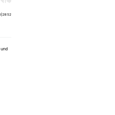
r end. Hold shift to jump forward or backward.
0
|
28:52
a und