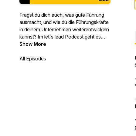
Fragst du dich auch, was gute Führung
ausmacht, und wie du die Führungskräfte
in deinem Unternehmen weiterentwickeln
kannst? Im let's lead Podcast geht es
genau um diese Themen, garniert mit
Show More
moderner Organisationsentwicklung und
systemtheoretischen Einschüben. Jede
All Episodes
Woche neu! Mehr zu let's lead findest du
übrigens hier: https://letslead.de