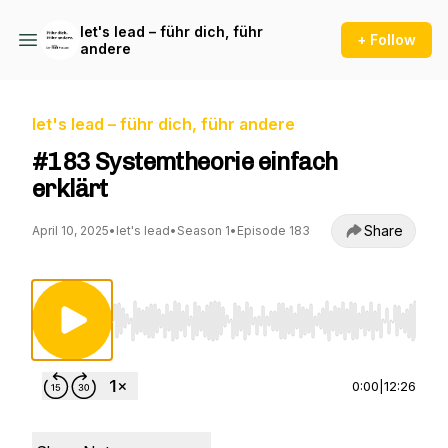
let's lead – führ dich, führ
+ Follow
andere
let's lead – führ dich, führ andere
#183 Systemtheorie einfach
erklärt
Share
April 10, 2025
•
let's lead
•
Season 1
•
Episode 183
Use Left/Right to seek, Home/End to jump to st
0:00
|
12:26